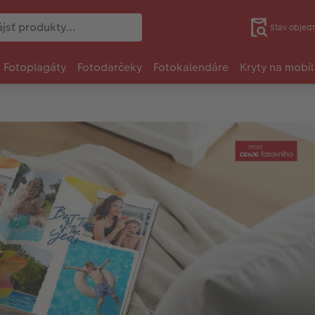
Stav objed
Fotoplagáty
Fotodarčeky
Fotokalendáre
Kryty na mobil