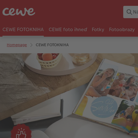
CEWE FOTOKNIHA
CEWE foto ihneď
Fotky
Fotoobrazy
Homepage
CEWE FOTOKNIHA