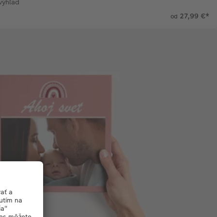
výhľad
27,99 €
*
od