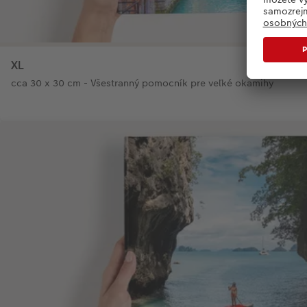
XL
cca 30 x 30 cm - Všestranný pomocník pre veľké okamihy