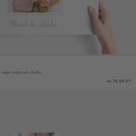
 vaše srdcové chvíle
74,99 €
*
od