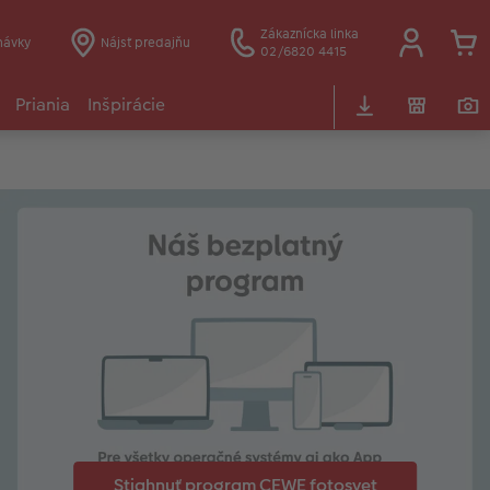
Zákaznícka linka
návky
Nájsť predajňu
02/6820 4415
Priania
Inšpirácie