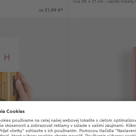
cca 28 × 21 cm - Zažite krásny 
21,99 €
*
od