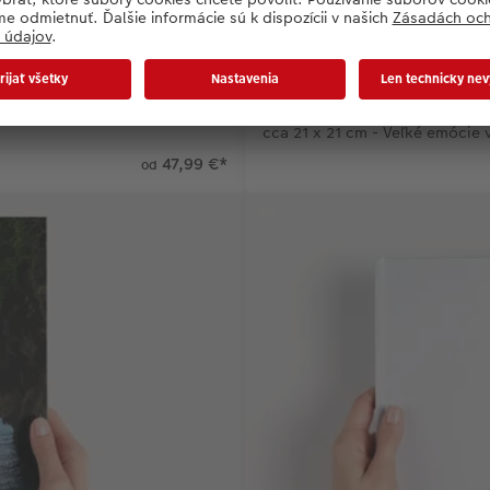
Štvorcová
cca 21 x 21 cm - Veľké emócie
47,99 €
*
od