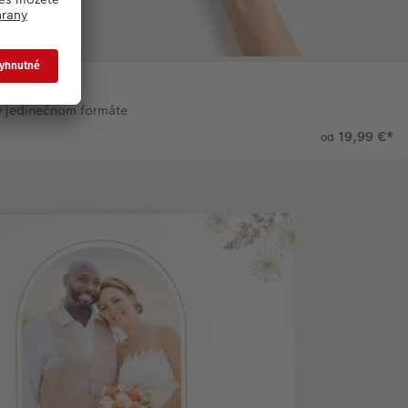
 v jedinečnom formáte
19,99 €
*
od