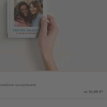
 kreatívne vyrozprávané
10,99 €
*
od