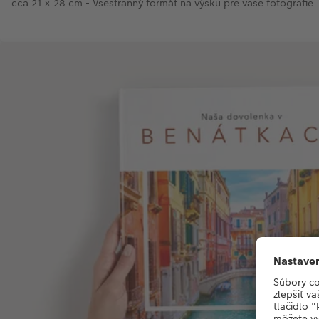
cca 21 × 28 cm - Všestranný formát na výšku pre vaše fotografie