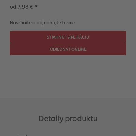
CEWE myPhotos
Fotopanel
od 7,98 €
*
Novinky
CEWE myPhotos
Navrhnite a objednajte teraz:
Novinky
Detaily produktu