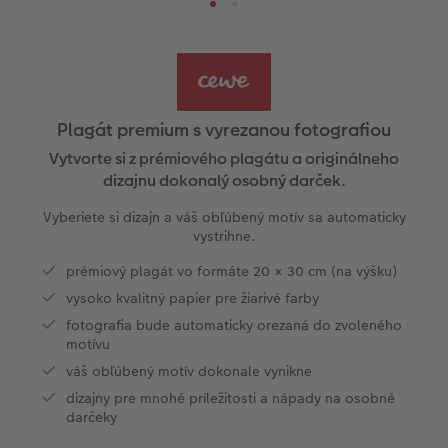
e
Spôsob objednania
Fotografie s textom na počkanie
Fotografia v ráme
hexxas
Fotokoláž k výročiu
Dekorácie
Dizajnové kalendáre
PopGrip
Pohľadnice s odoslaním
Rodina
l
Panoramatické stránky
Fotografie s dizajnom na počkanie
CEWE foto ihneď
Svadobná tabuľa
Domáci miláčikovia
CEWE myPhotos
Cardholder
Pohľadnice Klasik
Baby
Plagát premium s vyrezanou fotografiou
Inšpirácie
Fotopásiky na počkanie
Fotografie na doklady
Fotokoláž
Hračky
Novinky
Novinky
Fotoblahoželanie
Fototipy
Plagát premium s vyrezanou fotografiou
Vytvorte si z prémiového plagátu a originálneho
Ukážky fotokníh
Pohľadnice na počkanie
Little fotografie
Viacdielny formát
Škola a kancelária
Detské blahoželania
Cestovanie
dizajnu dokonalý osobný darček.
Vyberiete si dizajn a váš obľúbený motív sa automaticky
Záruka spokojnosti
Fotosety na počkanie
Fotky Nature
Gallery Print
Darčeková krabička
Poďakovanie
DIY
vystrihne.
Art Collection
Viacdielne fotografie na počkanie
Art printy
Akrylátové sklo
Art printy
Ďalšie udalosti
Fotosúťaže
prémiový plagát vo formáte 20 × 30 cm (na výšku)
vysoko kvalitný papier pre žiarivé farby
Svadobná fotokniha
Plagát na počkanie
Veľké formáty na fotopapieri
Hliníková platňa
CEWE FOTOKNIHA Kids
Vianočné pohľadnice
fotografia bude automaticky orezaná do zvoleného
k
motívu
Novinky
Koláže na počkanie
Fotobox
Foto na dreve
CEWE myPhotos
CEWE myPhotos
váš obľúbený motív dokonale vynikne
dizajny pre mnohé príležitosti a nápady na osobné
CEWE myPhotos
Samolepky
Digitalizácia fotografií
Penová platňa
Novinky
darčeky