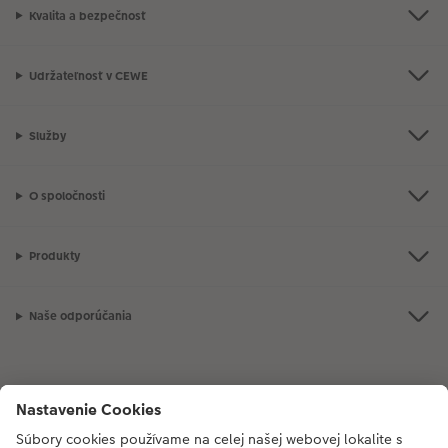
Kvalita a bezpečnosť
Udržateľnosť v CEWE
Služby
O spoločnosti
Produkty
Naše odporúčania