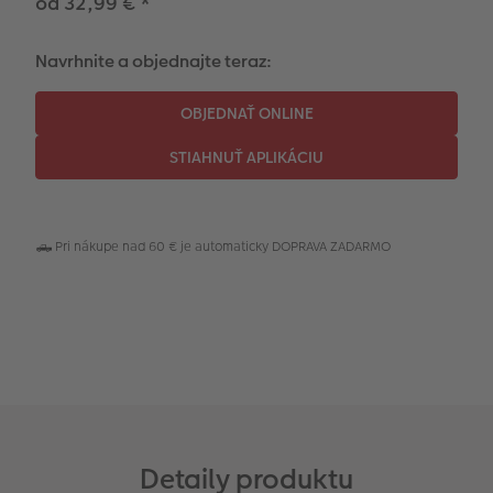
od 32,99 €
*
CEWE myPhotos
Fotopanel
Navrhnite a objednajte teraz:
Novinky
CEWE myPhotos
Novinky
🛻 Pri nákupe nad 60 € je automaticky DOPRAVA ZADARMO
Detaily produktu