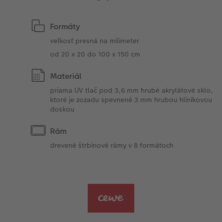
Formáty
veľkosť presná na milimeter
od 20 x 20 do 100 x 150 cm
Materiál
priama UV tlač pod 3,6 mm hrubé akrylátové sklo,
ktoré je zozadu spevnené 3 mm hrubou hliníkovou
doskou
Rám
drevené štrbinové rámy v 8 formátoch