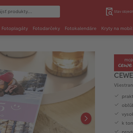
Stav objed
Fotoplagáty
Fotodarčeky
Fotokalendáre
Kryty na mobil
CEWE
Všestran
prakt
obľú
vyso
k tom
prod