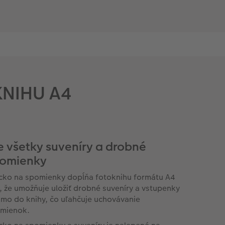
KNIHU A4
e všetky suveníry a drobné
omienky
cko na spomienky dopĺňa fotoknihu formátu A4
, že umožňuje uložiť drobné suveníry a vstupenky
amo do knihy, čo uľahčuje uchovávanie
mienok.