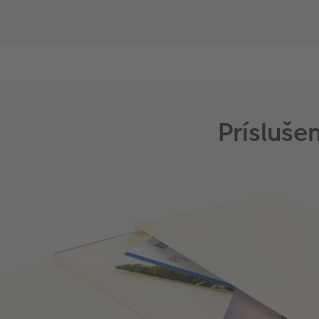
Prísluš