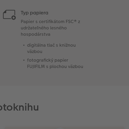
Typ papiera
Papier s certifikátom FSC® z
udržateľného lesného
hospodárstva
digitálna tlač s knižnou
väzbou
fotografický papier
FUJIFILM s plochou väzbou
otoknihu