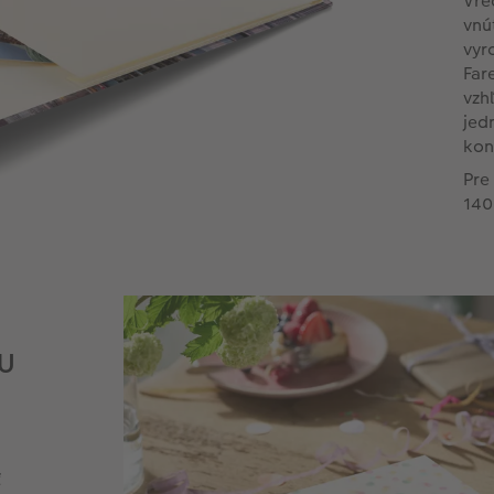
Vre
vnú
vyr
Far
vzh
jed
kon
Pre
140
HU
ť