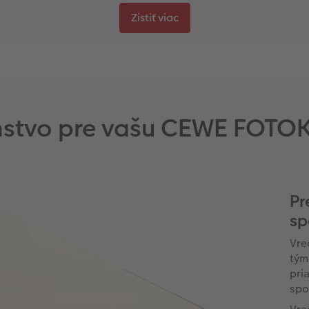
Zistiť viac
enstvo pre vašu CEWE FOTO
Pr
sp
Vre
tým
pri
spo