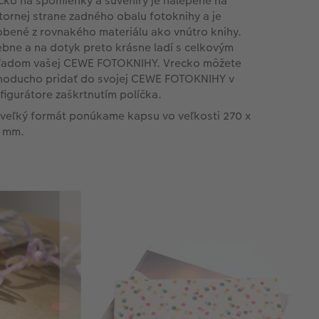
cko na spomienky a suveníry je nalepené na
tornej strane zadného obalu fotoknihy a je
obené z rovnakého materiálu ako vnútro knihy.
ebne a na dotyk preto krásne ladí s celkovým
ľadom vašej CEWE FOTOKNIHY. Vrecko môžete
noducho pridať do svojej CEWE FOTOKNIHY v
figurátore zaškrtnutím políčka.
 veľký formát ponúkame kapsu vo veľkosti 270 x
 mm.