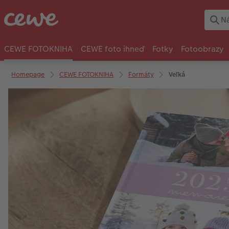
CEWE FOTOKNIHA
CEWE foto ihneď
Fotky
Fotoobrazy
Homepage
CEWE FOTOKNIHA
Formáty
Veľká