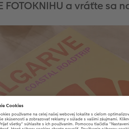
WE FOTOKNIHU a vráťte sa n