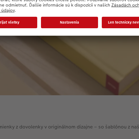
mienky z dovolenky v originálnom dizajne – so šablónou z naše