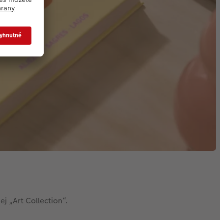
j „Art Collection“.