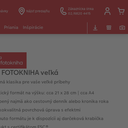
Zákaznícka linka
návky
Nájsť predajňu
02/6820 4415
Priania
Inšpirácie
 FOTOKNIHA veľká
ná klasika pre vaše veľké príbehy
ický formát na výšku: cca 21 x 28 cm | cca A4
bený najmä ako cestovný denník alebo kronika roka
kokvalitná povrchová úprava s efektmi
uto formátu je k dispozícii aj darčeková krabička
ukt s certifikátom FSC®