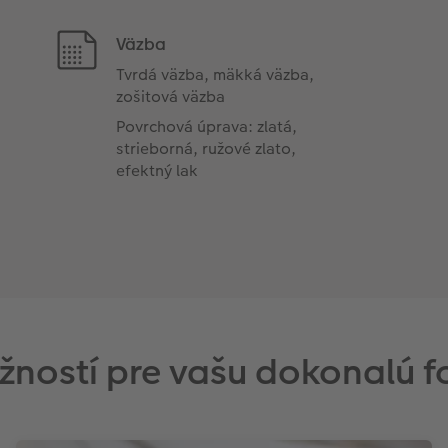
Väzba
Tvrdá väzba, mäkká väzba,
zošitová väzba
Povrchová úprava: zlatá,
strieborná, ružové zlato,
efektný lak
žností pre vašu dokonalú f