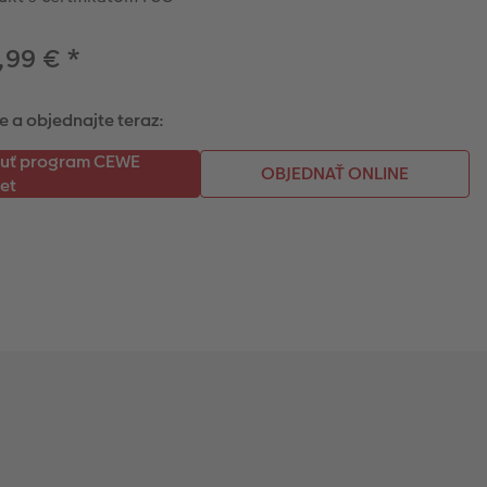
,99 €
*
e a objednajte teraz: