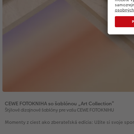
CEWE FOTOKNIHA so šablónou „Art Collection“
Štýlové dizajnové šablóny pre vašu CEWE FOTOKNIHU
Momenty z ciest ako zberateľská edícia: Užite si svoje spo