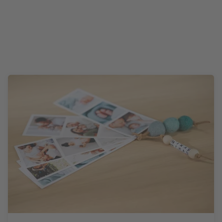
apieri Fine Art v matnom prevedení
Zistiť viac