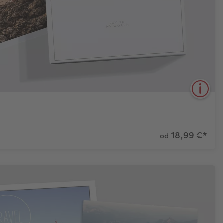
18,99 €
*
od
 individuálna výzdoba alebo neobvyklý nápad: Navrhnite
rcové výtlačky v trendovom formáte!
Zistiť viac