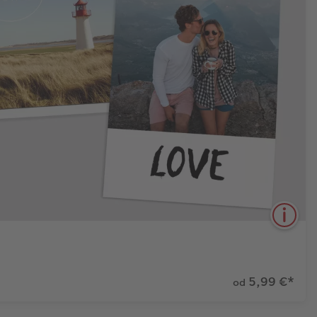
5,99 €
*
od