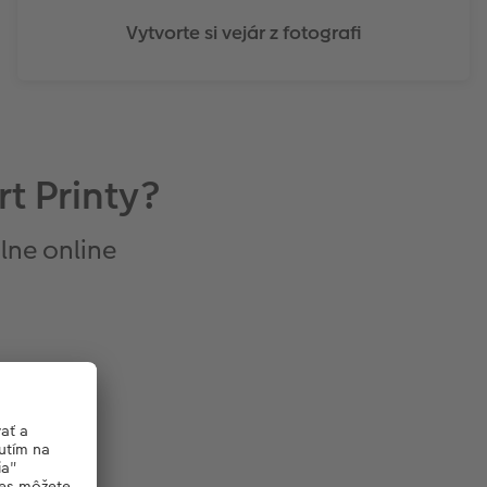
Vytvorte si vejár z fotografi
rt Printy?
lne online