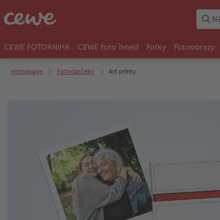
CEWE FOTOKNIHA
CEWE foto ihneď
Fotky
Fotoobrazy
Homepage
Fotodarčeky
Art printy