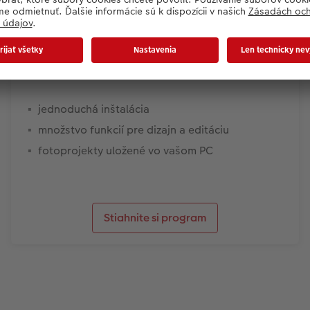
Program CEWE Fotosvet
jednoduchá inštalácia
množstvo funkcií pre dizajn a editáciu
fotoprojekty uložené vo vašom PC
Stiahnite si program