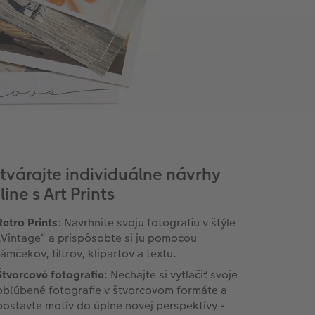
tvárajte individuálne návrhy
line s Art Prints
Retro Prints
: Navrhnite svoju fotografiu v štýle
„Vintage“ a prispôsobte si ju pomocou
rámčekov, filtrov, klipartov a textu.
Štvorcové fotografie
: Nechajte si vytlačiť svoje
obľúbené fotografie v štvorcovom formáte a
postavte motív do úplne novej perspektívy -