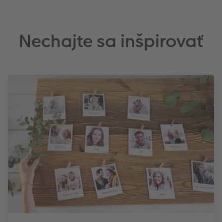
ií alebo momentky z
Vytlačené na špeciálnom p
tívnymi filtrami a dizajnmi
ným úspechom.
Nechajte sa inšpirovať