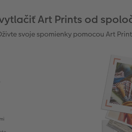
 vytlačiť Art Prints od spol
živte svoje spomienky pomocou Art Prin
e
ľmi
ete