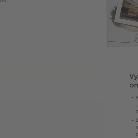
Vy
on