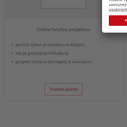
Online tvorba projektov
pestrý výber produktov a dizajnu
nie je potrebná inštalácia
projekt ostáva dostupný 6 mesiacov
Tvorba online