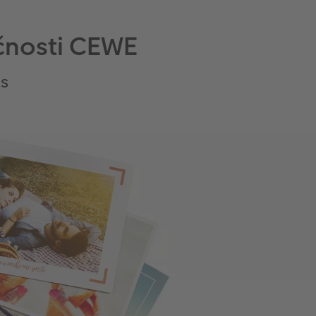
očnosti CEWE
ts