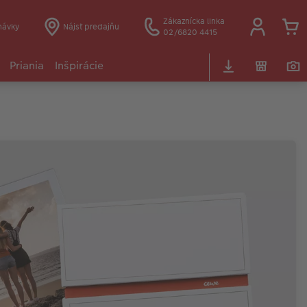
Zákaznícka linka
návky
Nájsť predajňu
02/6820 4415
Priania
Inšpirácie
rt Prints
endový retro dizajn: Vaše Art Prints fotografie s vlastnou
afikou zaujmú vďaka kreatívnym filtrom a dizajnu.
Vybrať produkt