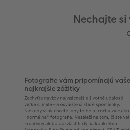
Nechajte si
O
Fotografie vám pripomínajú vaš
najkrajšie zážitky
Zachyťte navždy najvzácnejšie životné udalosti -
veľké či malé - a osviežte si staré spomienky.
Niekedy však chcete, aby to bola trochu viac ako
"normálna" fotografia. Nezáleží na tom, či ste ve
kreatívny alebo obzvlášť hrdý na konkrétnu
fotografiu: S Art Prints od spoločnosti CEWE môž