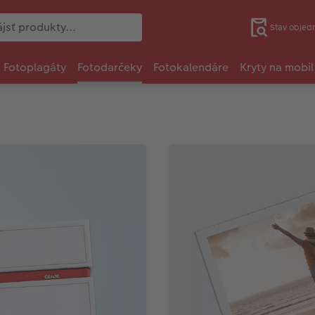
Stav objed
Fotoplagáty
Fotodarčeky
Fotokalendáre
Kryty na mobil
A
Tr
gr