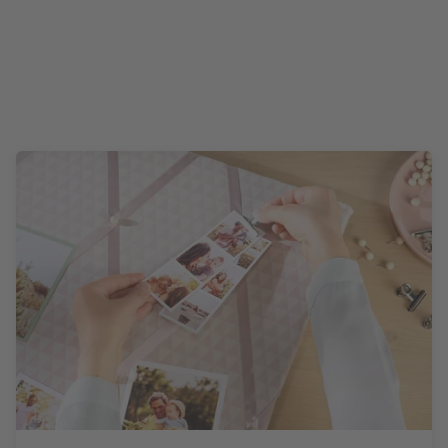
Či už snímky zo smartfónu, fotografie zo sociálnych méd
fotoaparátu: Vaše snímky v podobe mini fotografií s krea
v trendy retro štýle na jednom fotopásiku budú zaruče
Zistiť viac