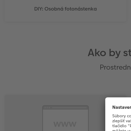
DIY: Osobná fotonástenka
Ako by st
Prostredn