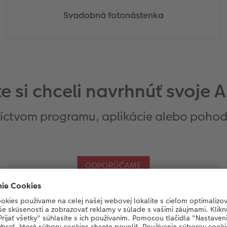
Svadobná fotonástenka
e si chceli navrhnúť svoje A
íctvom programu, aplikácie alebo pohod
ODPORÚČAME