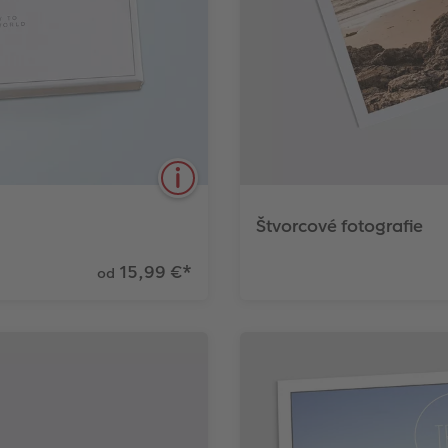
Štvorcové fotografie
15,99 €
*
od
efektu a atraktívnej
Či už ako osobný darček,
svoje fotografie ako štvo