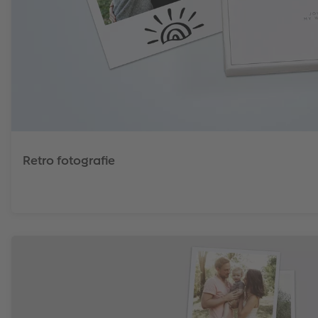
Retro fotografie
Spoznajte naše kvalitné fotografie v retro štýle vrátane 
krabičky!
Zistiť viac