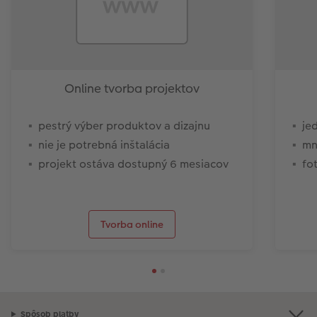
Online tvorba projektov
pestrý výber produktov a dizajnu
je
nie je potrebná inštalácia
mn
projekt ostáva dostupný 6 mesiacov
fo
Tvorba online
Spôsob platby