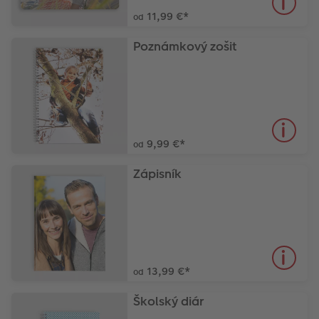
11,99 €
*
od
Novinky
Poznámkový zošit
9,99 €
*
od
Zápisník
13,99 €
*
od
Školský diár