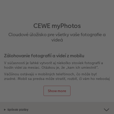
CEWE myPhotos
Cloudové úložisko pre všetky vaše fotografie a
videá
Zálohovanie fotografií a videí z mobilu
V súčasnosti je ľahké vytvoriť aj niekoľko stoviek fotografií a
hodín videí za mesiac. Otázkou je, že „kam ich umiestniť“.
Väčšinou ostávajú v mobilných telefónoch, čo môže byť
zradné. Mobil sa predsa môže stratiť, rozbiť, či vám ho nebodaj
môžu aj odcudziť, prípadne údaje omylom vymažete.
Neustále ručné zálohovanie fotografií a videí do počítača nie je
Show more
veľmi pohodlné a ruku na srdce, čo nás nebaví, na to často
radšej zabúdame.
Ideálne je, ak sa vaše cenné údaje zálohujú automaticky.
Presne to dokáže
icloudové úložisko CEWE myPhotos
s
Spôsob platby