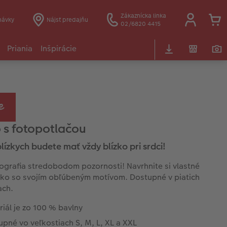
Zákaznícka linka
návky
Nájsť predajňu
02/6820 4415
Priania
Inšpirácie
o s fotopotlačou
lízkych budete mať vždy blízko pri srdci!
ografia stredobodom pozornosti! Navrhnite si vlastné
ičko so svojím obľúbeným motívom. Dostupné v piatich
ach.
iál je zo 100 % bavlny
pné vo veľkostiach S, M, L, XL a XXL