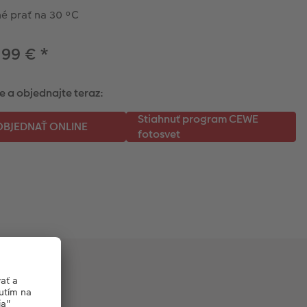
é prať na 30 °C
,99 €
*
e a objednajte teraz: