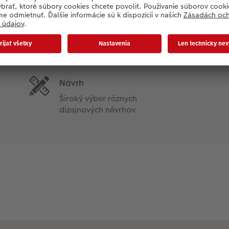
Rozmery
S, M, L, XL a XXL
Návrh
Široký výber rôznych
dizajnových návrhov.