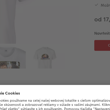
Možn
od 17
Navrhnit
Detaily produktu