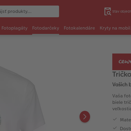
Stav objed
Fotoplagáty
Fotodarčeky
Fotokalendáre
Kryty na mobil
Tričk
Vašich b
Vaša fot
biele tr
veľkosti
Mater
Dostu