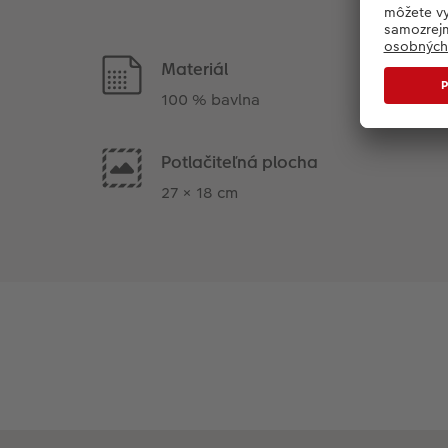
Materiál
100 % bavlna
Potlačiteľná plocha
27 × 18 cm