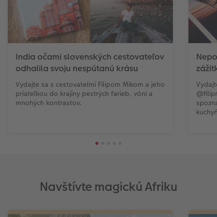
India očami slovenských cestovateľov
Nepo
odhalila svoju nespútanú krásu
zážit
Vydajte sa s cestovateľmi Filipom Mikom a jeho
Vydajt
priateľkou do krajiny pestrých farieb, vôní a
@filip
mnohých kontrastov.
spozna
kuchy
Navštívte magickú Afriku