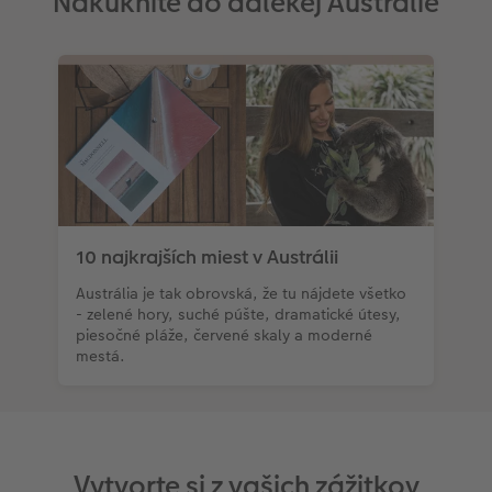
Nakuknite do ďalekej Austrálie
10 najkrajších miest v Austrálii
Austrália je tak obrovská, že tu nájdete všetko
- zelené hory, suché púšte, dramatické útesy,
piesočné pláže, červené skaly a moderné
mestá.
Vytvorte si z vašich zážitkov