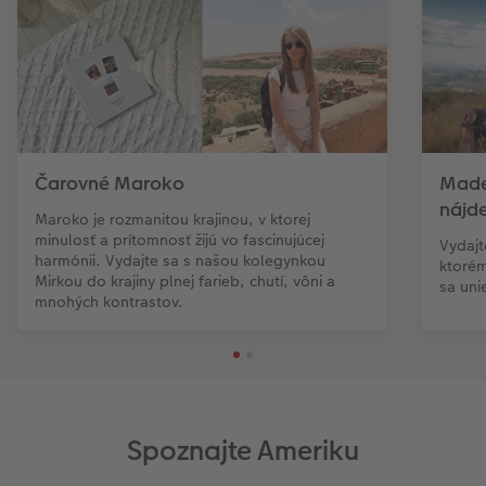
Čarovné Maroko
Madei
nájde
Maroko je rozmanitou krajinou, v ktorej
minulosť a prítomnosť žijú vo fascinujúcej
Vydajt
harmónii. Vydajte sa s našou kolegynkou
ktorém
Mirkou do krajiny plnej farieb, chutí, vôni a
sa uni
mnohých kontrastov.
Spoznajte Ameriku