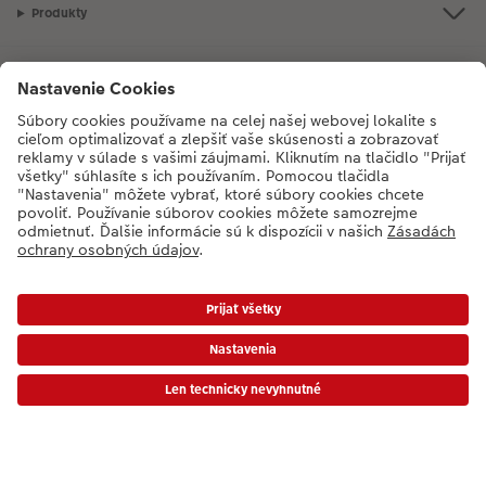
Produkty
Naše odporúčania
Ak máte akékoľvek otázky týkajúce sa produktov alebo objednávok,
neváhajte a zavolajte nám:
02/6820 4415
[Po - Pia: 8:30 - 17:00 h]
* Ceny sú vrátane DPH a bez poplatku za doručenie podľa platného cenníka.
Ceny a dodacie termíny
|
VOP
|
Ochrana osobných údajov
|
Vyhlásenie o prístupnosti