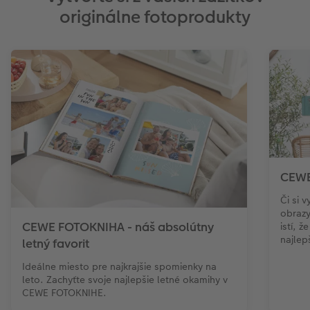
originálne fotoprodukty
CEWE 
Či si 
obrazy
CEWE FOTOKNIHA - náš absolútny
istí, 
najlepš
letný favorit
Ideálne miesto pre najkrajšie spomienky na
leto. Zachyťte svoje najlepšie letné okamihy v
CEWE FOTOKNIHE.