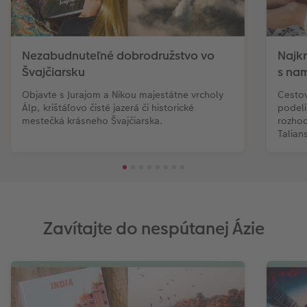
Novinky
Nezabudnuteľné dobrodružstvo vo
Najkr
Švajčiarsku
s na
Objavte s Jurajom a Nikou majestátne vrcholy
Cestov
Álp, krištáľovo čisté jazerá či historické
podeli
mestečká krásneho Švajčiarska.
rozhod
Talian
Zavítajte do nespútanej Ázie