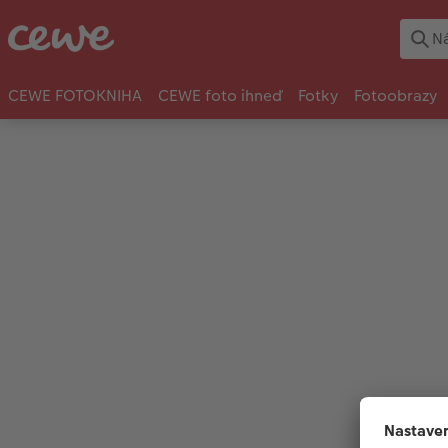
CEWE FOTOKNIHA
CEWE foto ihneď
Fotky
Fotoobrazy