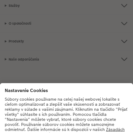
Služby
O spoločnosti
Produkty
Naše odporúčania
Ak máte akékoľvek otázky týkajúce sa produktov alebo objednávok,
neváhajte a zavolajte nám:
02/6820 4415
[Po - Pia: 8:30 - 17:00 h]