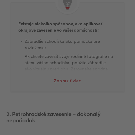
Existuje niekoľko spôsobov, ako aplikovať
okrajové zavesenie vo vašej domácnosti:
Zábradlie schodiska ako pomôcka pre
rozloženie:
Ak chcete zavesiť svoje rodinné fotografie na
stenu vášho schodiska, použite zábradlie
ako vizuálnu predlohu. Zarovnajte spodné
okraje fotoplátna so sklonom madla ako v
Zobraziť viac
našom príklade.
Jednotné formáty:
Tie sú pri tomto type zavesenia rovnako
dôležité ako dodržiavanie rozostupov medzi
2. Petrohradské zavesenie – dokonalý
fotografiami. Skôr, ako pribijete prvý klinec
neporiadok
do steny, odporúčame využiť vodováhu a
lepiacu pásku.