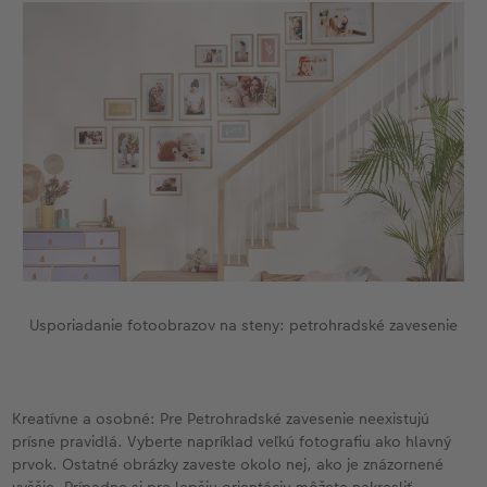
Usporiadanie fotoobrazov na steny: petrohradské zavesenie
Kreatívne a osobné: Pre Petrohradské zavesenie neexistujú
prísne pravidlá. Vyberte napríklad veľkú fotografiu ako hlavný
prvok. Ostatné obrázky zaveste okolo nej, ako je znázornené
vyššie. Prípadne si pre lepšiu orientáciu môžete nakresliť