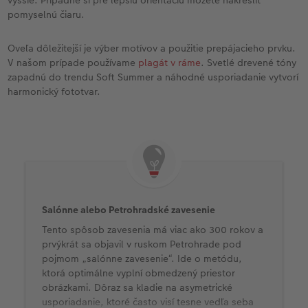
pomyselnú čiaru.
Oveľa dôležitejší je výber motívov a použitie prepájacieho prvku.
V našom prípade používame
plagát v ráme
. Svetlé drevené tóny
zapadnú do trendu Soft Summer a náhodné usporiadanie vytvorí
harmonický fototvar.
Salónne alebo Petrohradské zavesenie
Tento spôsob zavesenia má viac ako 300 rokov a
prvýkrát sa objavil v ruskom Petrohrade pod
pojmom „salónne zavesenie“. Ide o metódu,
ktorá optimálne vyplní obmedzený priestor
obrázkami. Dôraz sa kladie na asymetrické
usporiadanie, ktoré často visí tesne vedľa seba