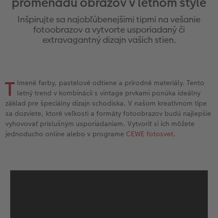
promenádu obrazov v letnom štýle
l
Panoramatické stránky
Fotografie s dizajnom na počkanie
CEWE foto ihneď
Svadobná tabuľa
Plagát premium s vyrezanou fotografiou
Domáci miláčikovia
CEWE myPhotos
Cardholder
Pohľadnice Klasik
Baby
Inšpirujte sa najobľúbenejšími tipmi na vešanie
Inšpirácie
Fotopásiky na počkanie
Fotografie na doklady
Fotokoláž
Hračky
Novinky
Novinky
Fotoblahoželanie
Fototipy
fotoobrazov a vytvorte usporiadaný či
extravagantný dizajn vašich stien.
Ukážky fotokníh
Pohľadnice na počkanie
Little fotografie
Viacdielny formát
Škola a kancelária
Detské blahoželania
Cestovanie
Záruka spokojnosti
Fotosety na počkanie
Fotky Nature
Gallery Print
Darčeková krabička
Poďakovanie
DIY
T
lmené farby, pastelové odtiene a prírodné materiály. Tento
letný trend v kombinácií s vintage prvkami ponúka ideálny
Art Collection
Viacdielne fotografie na počkanie
Art printy
Akrylátové sklo
Art printy
Ďalšie udalosti
Fotosúťaže
základ pre špeciálny dizajn schodiska. V našom kreatívnom tipe
sa dozviete, ktoré veľkosti a formáty fotoobrazov budú najlepšie
Svadobná fotokniha
Plagát na počkanie
Veľké formáty na fotopapieri
Hliníková platňa
CEWE FOTOKNIHA Kids
Vianočné pohľadnice
vyhovovať príslušným usporiadaniam. Vytvoriť si ich môžete
k
jednoducho online alebo v programe
CEWE fotosvet
.
Novinky
Koláže na počkanie
Fotobox
Foto na dreve
CEWE myPhotos
CEWE myPhotos
CEWE myPhotos
Samolepky
Digitalizácia fotografií
Penová platňa
Novinky
CEWE myPhotos
Fotopanel
Novinky
CEWE myPhotos