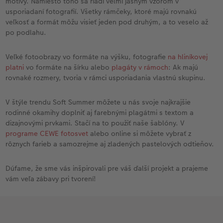
motívy. Namiesto toho sa riadi veľmi jasným vzorom v
usporiadaní fotografií. Všetky rámčeky, ktoré majú rovnakú
veľkosť a formát môžu visieť jeden pod druhým, a to veselo až
po podlahu.
Veľké fotoobrazy vo formáte na výšku, fotografie
na hliníkovej
platni
vo formáte na šírku alebo
plagáty v rámoch
: Ak majú
rovnaké rozmery, tvoria v rámci usporiadania vlastnú skupinu.
V štýle trendu Soft Summer môžete u nás svoje najkrajšie
rodinné okamihy doplniť aj farebnými plagátmi s textom a
dizajnovými prvkami. Stačí na to použiť naše šablóny. V
programe CEWE fotosvet
alebo online si môžete vybrať z
rôznych farieb a samozrejme aj zladených pastelových odtieňov.
Dúfame, že sme vás inšpirovali pre váš ďalší projekt a prajeme
vám veľa zábavy pri tvorení!