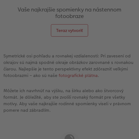
Vaše najkrajšie spomienky na nástennom
fotoobraze
Teraz vytvoriť
Symetrické osi pohľadu a rovnakej vzdialenosti: Pri zavesení od
okrajov sú najmä spodné okraje obrázkov zarovnané s rovnakou
čiarou. Najlepšie je tento perspektívny efekt zdôrazniť veľkými
fotoobrazmi – ako sú naše
fotografické plátna
.
Môžete ich navrhnúť na výšku, na šírku alebo ako štvorcový
formát. Je dôležité, aby ste zvolili rovnaký formát pre všetky
motívy. Aby vaše najkrajšie rodinné spomienky viseli v právnom
pomere nad zábradlím.