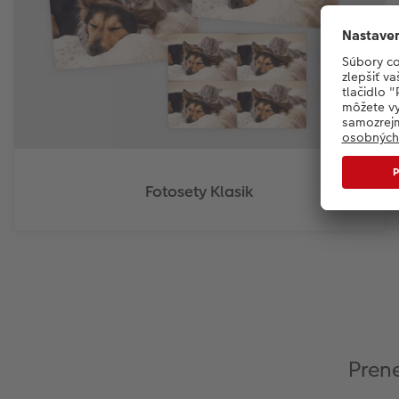
Fotosety Klasik
Prene