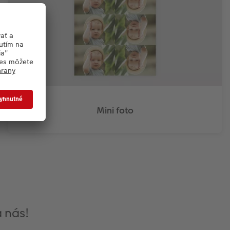
Mini foto
a nás!