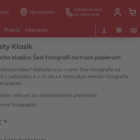
Zákaznícka linka
návky
Nájsť predajňu
02/6820 4415
Priania
Inšpirácie
ety Klasik
cho klasika: Šesť fotografií na troch papieroch
úbenú fotku? Vytlačte si ju v sete! Dve fotografie na
h s veľkosťou 9 x 13 cm a k tomu štyri menšie fotografie
m papieri.
rôzne veľkosti vo viacnásobnom prevedení
kový fotopapier
€
*