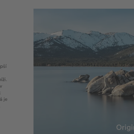
epší
íži.
v
k
á je
.