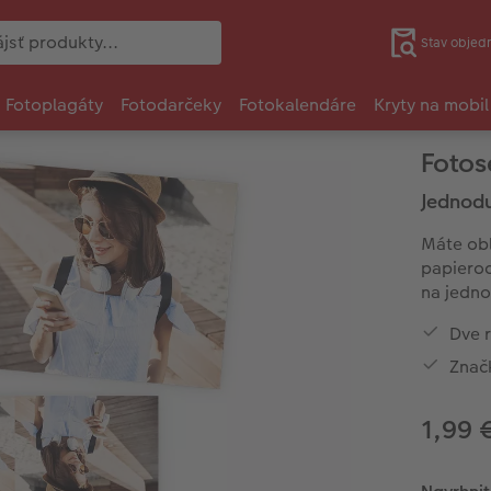
Stav objed
Fotoplagáty
Fotodarčeky
Fotokalendáre
Kryty na mobil
Fotos
Jednodu
Máte obľ
papieroc
na jedno
Dve 
Znač
1,99 