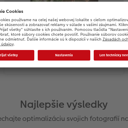
Fotosety XL
Najlepšie výsledky
chajte optimalizáciu svojich fotografií n