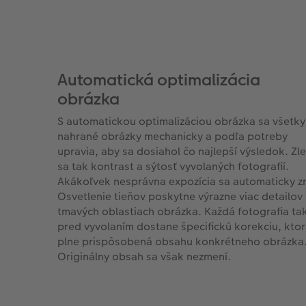
Automatická optimalizácia
obrázka
S automatickou optimalizáciou obrázka sa všetky
nahrané obrázky mechanicky a podľa potreby
upravia, aby sa dosiahol čo najlepší výsledok. Zl
sa tak kontrast a sýtosť vyvolaných fotografií.
Akákoľvek nesprávna expozícia sa automaticky zn
Osvetlenie tieňov poskytne výrazne viac detailov 
tmavých oblastiach obrázka. Každá fotografia ta
pred vyvolaním dostane špecifickú korekciu, ktor
plne prispôsobená obsahu konkrétneho obrázka
Originálny obsah sa však nezmení.