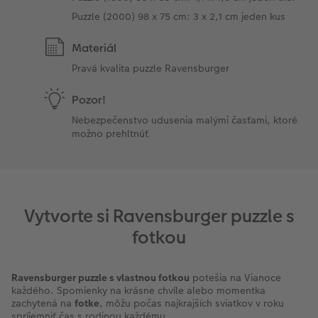
Puzzle (2000) 98 x 75 cm: 3 x 2,1 cm jeden kus
Materiál
Pravá kvalita puzzle Ravensburger
Pozor!
Nebezpečenstvo udusenia malými časťami, ktoré
možno prehltnúť
Vytvorte si Ravensburger puzzle s
fotkou
Ravensburger puzzle s vlastnou fotkou
potešia na Vianoce
každého. Spomienky na krásne chvíle alebo momentka
zachytená na
fotke
, môžu počas najkrajších sviatkov v roku
spríjemniť čas s rodinou každému.