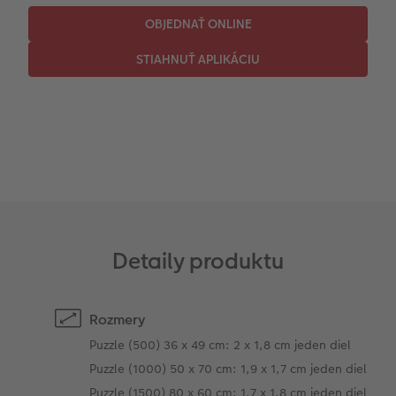
CEWE myPhotos
Fotopanel
Novinky
CEWE myPhotos
Novinky
Detaily produktu
Rozmery
Puzzle (500) 36 x 49 cm: 2 x 1,8 cm jeden diel
Puzzle (1000) 50 x 70 cm: 1,9 x 1,7 cm jeden diel
Puzzle (1500) 80 x 60 cm: 1,7 x 1,8 cm jeden diel