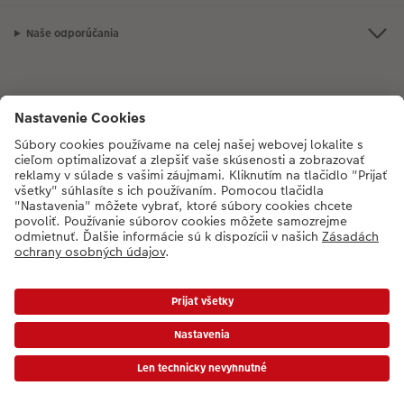
Novinky
Naše odporúčania
Ak máte akékoľvek otázky týkajúce sa produktov alebo objednávok,
neváhajte a zavolajte nám:
02/6820 4415
[Po - Pia: 8:30 - 17:00 h]
* Ceny sú vrátane DPH a bez poplatku za doručenie podľa platného cenníka.
Ceny a dodacie termíny
|
VOP
|
Ochrana osobných údajov
|
Vyhlásenie o prístupnosti