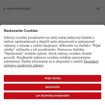
Novinky
Naše odporúčania
Ak máte akékoľvek otázky týkajúce sa produktov alebo objednávok,
neváhajte a zavolajte nám:
02/6820 4415
[Po - Pia: 8:30 - 17:00 h]
* Ceny sú vrátane DPH a bez poplatku za doručenie podľa platného cenníka.
Ceny a dodacie termíny
|
VOP
|
Ochrana osobných údajov
|
Vyhlásenie o prístupnosti