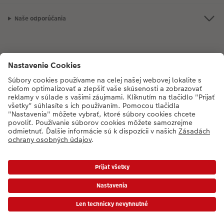
Novinky
Naše odporúčania
Ak máte akékoľvek otázky týkajúce sa produktov alebo objednávok,
neváhajte a zavolajte nám:
02/6820 4415
[Po - Pia: 8:30 - 17:00 h]
* Ceny sú vrátane DPH a bez poplatku za doručenie podľa platného cenníka.
Ceny a dodacie termíny
|
VOP
|
Ochrana osobných údajov
|
Vyhlásenie o prístupnosti