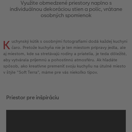
l
Panoramatické stránky
Fotografie s dizajnom na počkanie
CEWE foto ihneď
Svadobná tabuľa
Plagát premium s vyrezanou fotografiou
Domáci miláčikovia
CEWE myPhotos
Cardholder
Pohľadnice Klasik
Baby
Využite obmedzené priestory naplno s
individuálnou dekoráciou stien a políc, vrátane
osobných spomienok
Inšpirácie
Fotopásiky na počkanie
Fotografie na doklady
Fotokoláž
Hračky
Novinky
Novinky
Fotoblahoželanie
Fototipy
Ukážky fotokníh
Pohľadnice na počkanie
Little fotografie
Viacdielny formát
Škola a kancelária
Detské blahoželania
Cestovanie
K
uchynský kútik s osobnými fotografiami dodá každej kuchyni
Záruka spokojnosti
Fotosety na počkanie
Fotky Nature
Gallery Print
Darčeková krabička
Poďakovanie
DIY
čaro. Pretože kuchyňa nie je len miestom prípravy jedla, ale
aj miestom, kde sa stretávajú rodiny a priatelia, je teda dôležité,
Art Collection
Viacdielne fotografie na počkanie
Art printy
Akrylátové sklo
Art printy
Ďalšie udalosti
Fotosúťaže
aby vytvárala príjemnú a pohostinnú atmosféru. Ak hľadáte
spôsob, ako kreatívne premeniť svoju kuchyňu na útulné miesto
v štýle "Soft Terra", máme pre vás niekoľko tipov.
Svadobná fotokniha
Plagát na počkanie
Veľké formáty na fotopapieri
Hliníková platňa
CEWE FOTOKNIHA Kids
Vianočné pohľadnice
k
Novinky
Koláže na počkanie
Fotobox
Foto na dreve
CEWE myPhotos
CEWE myPhotos
Priestor pre inšpiráciu
CEWE myPhotos
Samolepky
Digitalizácia fotografií
Penová platňa
Novinky
CEWE myPhotos
Fotopanel
Novinky
CEWE myPhotos