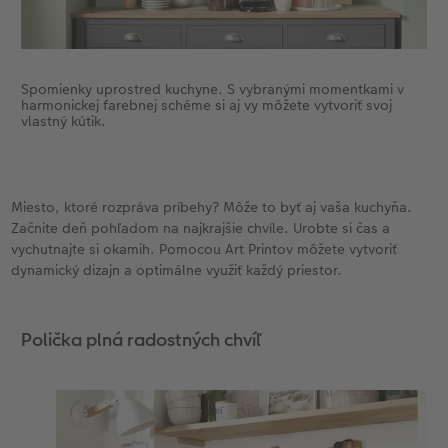
Spomienky uprostred kuchyne. S vybranými momentkami v
harmonickej farebnej schéme si aj vy môžete vytvoriť svoj
vlastný kútik.
Miesto, ktoré rozpráva príbehy? Môže to byť aj vaša kuchyňa.
Začnite deň pohľadom na najkrajšie chvíle. Urobte si čas a
vychutnajte si okamih. Pomocou Art Printov môžete vytvoriť
dynamický dizajn a optimálne využiť každý priestor.
Polička plná radostných chvíľ