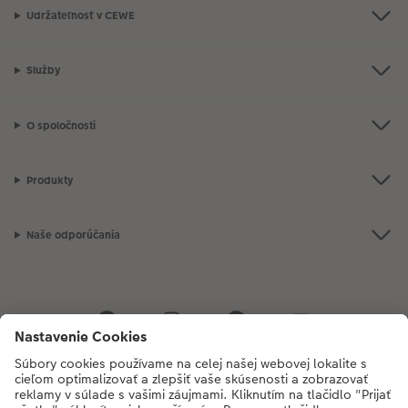
Udržateľnosť v CEWE
Služby
O spoločnosti
Produkty
Naše odporúčania
Ak máte akékoľvek otázky týkajúce sa produktov alebo objednávok,
neváhajte a zavolajte nám:
02/6820 4415
[Po - Pia: 8:30 - 17:00 h]