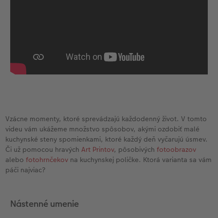
Novinky
Vzácne momenty, ktoré sprevádzajú každodenný život. V tomto
videu vám ukážeme množstvo spôsobov, akými ozdobiť malé
kuchynské steny spomienkami, ktoré každý deň vyčarujú úsmev.
Či už pomocou hravých
Art Printov
, pôsobivých
fotoobrazov
alebo
fotohrnčekov
na kuchynskej poličke. Ktorá varianta sa vám
páči najviac?
Nástenné umenie