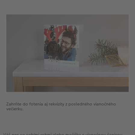
Zahrňte do fotenia aj rekvizity z posledného vianočného
večierku.
Váš pes so sobími rohmi alebo mačička s vianočnou čapicou