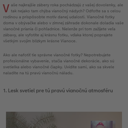
l
Panoramatické stránky
Fotografie s dizajnom na počkanie
CEWE foto ihneď
Svadobná tabuľa
Plagát premium s vyrezanou fotografiou
Domáci miláčikovia
CEWE myPhotos
Cardholder
Pohľadnice Klasik
Baby
V
aše najkrajšie zábery roka pochádzajú z vašej dovolenky, ale
tak nejako tam chýba vianočný nádych? Odfoťte sa s celou
Inšpirácie
Fotopásiky na počkanie
Fotografie na doklady
Fotokoláž
Hračky
Novinky
Novinky
Fotoblahoželanie
Fototipy
rodinou a prispôsobte motív danej udalosti. Vianočné fotky
doma v obývačke alebo v zimnej záhrade dokonale doladia vaše
vianočné priania či pohľadnice. Nielenže pri tom zažijete veľa
Ukážky fotokníh
Pohľadnice na počkanie
Little fotografie
Viacdielny formát
Škola a kancelária
Detské blahoželania
Cestovanie
zábavy, ale vyfotíte aj krásnu fotku, vďaka ktorej poprajete
všetkým svojim blízkym krásne Vianoce.
Záruka spokojnosti
Fotosety na počkanie
Fotky Nature
Gallery Print
Darčeková krabička
Poďakovanie
DIY
Ako ale nafotiť tie správne vianočné fotky? Nepotrebujete
Art Collection
Viacdielne fotografie na počkanie
Art printy
Akrylátové sklo
Art printy
Ďalšie udalosti
Fotosúťaže
profesionálne vybavenie, stačia vianočné dekorácie, ako sú
svetielka alebo vianočné čiapky. Uvidíte sami, ako sa skvele
Svadobná fotokniha
Plagát na počkanie
Veľké formáty na fotopapieri
Hliníková platňa
CEWE FOTOKNIHA Kids
Vianočné pohľadnice
naladíte na tú pravú vianočnú náladu.
k
Novinky
Koláže na počkanie
Fotobox
Foto na dreve
CEWE myPhotos
CEWE myPhotos
1. Lesk svetiel pre tú pravú vianočnú atmosféru
CEWE myPhotos
Samolepky
Digitalizácia fotografií
Penová platňa
Novinky
CEWE myPhotos
Fotopanel
Novinky
CEWE myPhotos