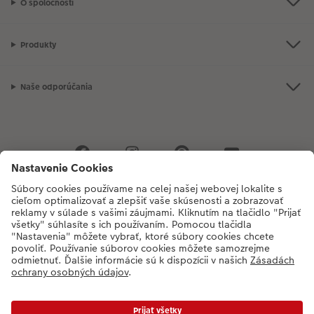
O spoločnosti
Produkty
Naše odporúčania
Ak máte akékoľvek otázky týkajúce sa produktov alebo objednávok,
neváhajte a zavolajte nám:
02/6820 4415
[Po - Pia: 8:30 - 17:00 h]
* Ceny sú vrátane DPH a bez poplatku za doručenie podľa platného cenníka.
Ceny a dodacie termíny
|
VOP
|
Ochrana osobných údajov
|
Vyhlásenie o prístupnosti