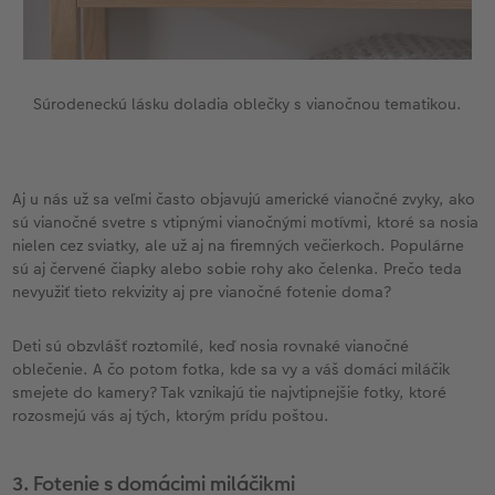
Súrodeneckú lásku doladia oblečky s vianočnou tematikou.
Aj u nás už sa veľmi často objavujú americké vianočné zvyky, ako
sú vianočné svetre s vtipnými vianočnými motívmi, ktoré sa nosia
nielen cez sviatky, ale už aj na firemných večierkoch. Populárne
sú aj červené čiapky alebo sobie rohy ako čelenka. Prečo teda
nevyužiť tieto rekvizity aj pre vianočné fotenie doma?
Deti sú obzvlášť roztomilé, keď nosia rovnaké vianočné
oblečenie. A čo potom fotka, kde sa vy a váš domáci miláčik
smejete do kamery? Tak vznikajú tie najvtipnejšie fotky, ktoré
rozosmejú vás aj tých, ktorým prídu poštou.
3. Fotenie s domácimi miláčikmi