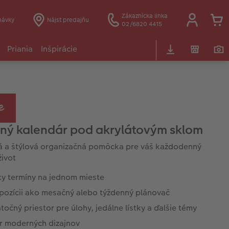
Zákaznícka linka
návky
Nájsť predajňu
02/6820 4415
Priania
Inšpirácie
ný kalendár pod akrylátovým sklom
á a štýlová organizačná pomôcka pre váš každodenný
život
ky termíny na jednom mieste
spozícii ako mesačný alebo týždenný plánovač
očný priestor pre úlohy, jedálne lístky a ďalšie témy
r moderných dizajnov