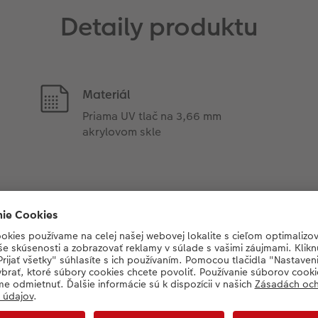
Detaily produktu
Materiál
Priama UV tlač na 3,66 mm
akrylovom skle
ľad našich závesných sys
stému si môžete pripevniť fotografie na