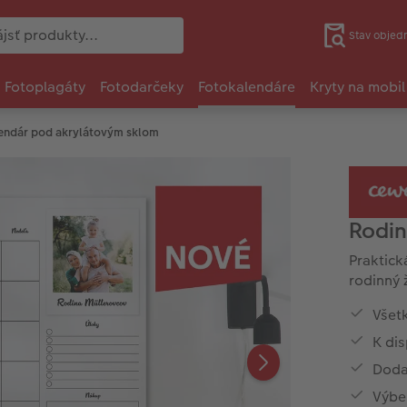
Stav objed
Fotoplagáty
Fotodarčeky
Fotokalendáre
Kryty na mobil
endár pod akrylátovým sklom
Rodin
Praktick
rodinný 
Všet
K di
Dodat
Výbe