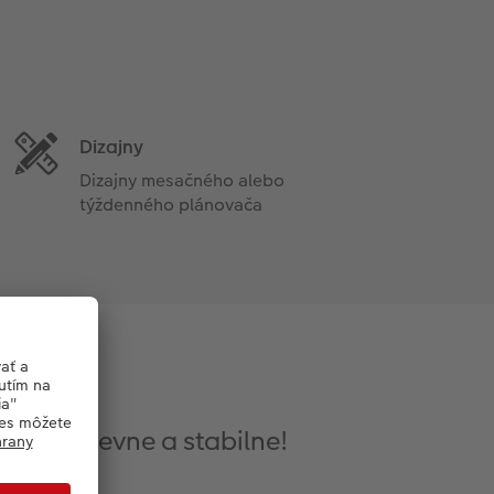
Dizajny
Dizajny mesačného alebo
týždenného plánovača
témov
 stenu pevne a stabilne!