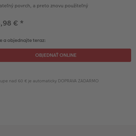
ateľný povrch, a preto znovu použiteľný
6,98 €
*
e a objednajte teraz:
ákupe nad 60 € je automaticky DOPRAVA ZADARMO