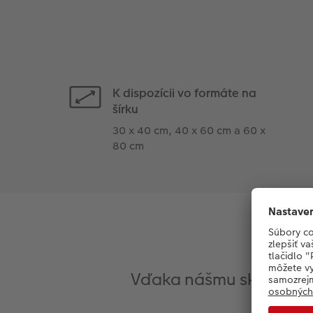
K dispozícii vo formáte na
šírku
30 x 40 cm, 40 x 60 cm a 60 x
80 cm
Preh
Vďaka nášmu skvelému sy