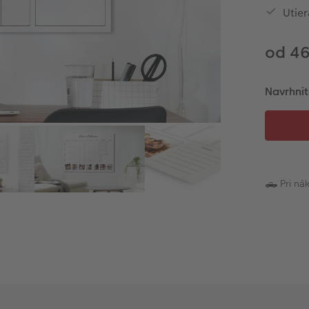
Utier
od 4
Navrhnit
🛻 Pri n