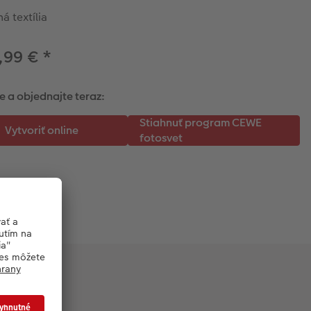
á textília
,99 €
*
e a objednajte teraz: