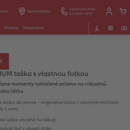
Zákaznícka linka
návky
Nájsť predajňu
02/6820 4415
Priania
Inšpirácie
UM taška s vlastnou fotkou
ásne momenty vytlačené priamo na robustnú
ednu látku
 alebo do mesta - originálna taška s vlastným motívom
y s vami.
ilná taška vhodná na nákup
lošná tlač z oboch strán