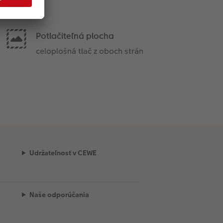
Potlačiteľná plocha
celoplošná tlač z oboch strán
Udržateľnosť v CEWE
Naše odporúčania