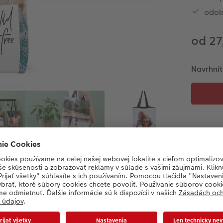
odoln
od 27
Navrhnit
Detaily produktu