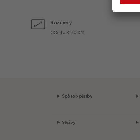
Rozmery
cca 45 x 40 cm
Spôsob platby
Služby