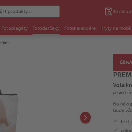
Stav objed
Fotoplagáty
Fotodarčeky
Fotokalendáre
Kryty na mobil
otkou
PREMI
Vaše kr
prvotri
Na nákup
bude vžd
text
celop