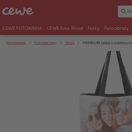
CEWE FOTOKNIHA
CEWE foto ihneď
Fotky
Fotoobrazy
Homepage
Fotodarčeky
Textil
PREMIUM taška s vlastnou f