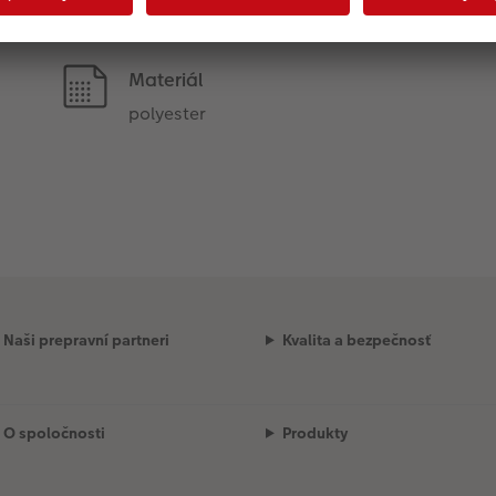
Materiál
polyester
Naši prepravní partneri
Kvalita a bezpečnosť
O spoločnosti
Produkty